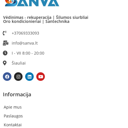
Vėdinimas - rekuperacija | Šilumos siurbliai
Oro kondicionieriai | Santechnika
+37069333093
info@sanva.lt
I - VII 8:00 - 20:00
Šiauliai
Informacija
Apie mus
Paslaugos
Kontaktai