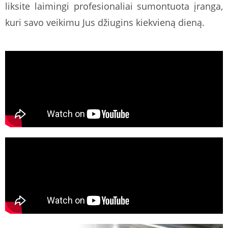
liksite laimingi profesionaliai sumontuota įranga,
kuri savo veikimu Jus džiugins kiekvieną dieną.