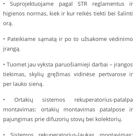
• Suprojektuojame pagal STR reglamentus ir
higienos normas, kiek ir kur reikės tiekti bei šalinti
orą.
• Pateikiame sąmatą ir po to užsakome vėdinimo
įrangą.
• Tuomet jau vyksta paruošiamieji darbai – įrangos
tiekimas, skylių gręžimas vidinėse pertvarose ir
per lauko sieną.
• Ortakių sistemos rekuperatorius-patalpa
montavimas: ortakių montavimas patalpose ir
pajungimas prie difuzorių stovų bei kolektorių.
• Sistemos rekuperatorius-laukas montavimas: