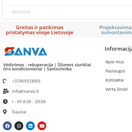
2024-02-01
Greitas ir patikimas
Projektavimas
pristatymas visoje Lietuvoje
sumontavim
Informacij
Apie mus
Vėdinimas - rekuperacija | Šilumos siurbliai
Oro kondicionieriai | Santechnika
Paslaugos
Kontaktai
+37069333093
Verta žinoti
info@sanva.lt
I - VII 8:00 - 20:00
Šiauliai