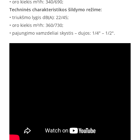
• oro kiekis m³/h: 340/690;
Techninės charakteristikos šildymo režime:
• triukšmo lygis dB(A): 22/45;
• oro kiekis m³/h: 360/730;
• pajungimo vamzdeliai skystis – dujos: 1/4″ – 1/2″.