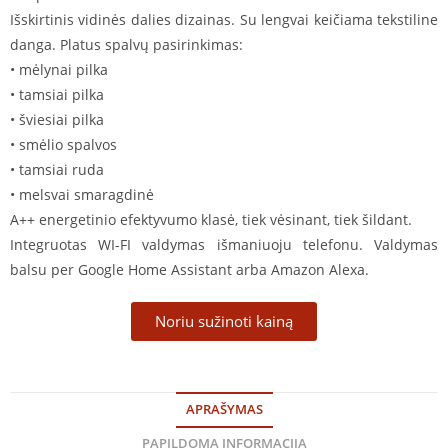
Išskirtinis vidinės dalies dizainas. Su lengvai keičiama tekstiline
danga. Platus spalvų pasirinkimas:
• mėlynai pilka
• tamsiai pilka
• šviesiai pilka
• smėlio spalvos
• tamsiai ruda
• melsvai smaragdinė
A++ energetinio efektyvumo klasė, tiek vėsinant, tiek šildant.
Integruotas WI-FI valdymas išmaniuoju telefonu. Valdymas
balsu per Google Home Assistant arba Amazon Alexa.
Noriu sužinoti kainą
APRAŠYMAS
PAPILDOMA INFORMACIJA