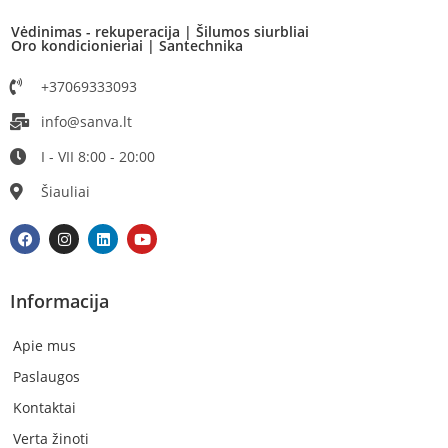
Vėdinimas - rekuperacija | Šilumos siurbliai
Oro kondicionieriai | Santechnika
+37069333093
info@sanva.lt
I - VII 8:00 - 20:00
Šiauliai
Informacija
Apie mus
Paslaugos
Kontaktai
Verta žinoti