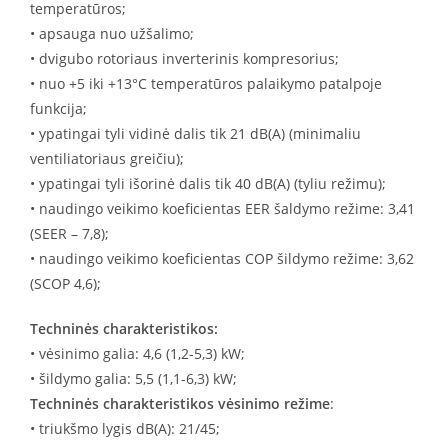
temperatūros;
• apsauga nuo užšalimo;
• dvigubo rotoriaus inverterinis kompresorius;
• nuo +5 iki +13°C temperatūros palaikymo patalpoje
funkcija;
• ypatingai tyli vidinė dalis tik 21 dB(A) (minimaliu
ventiliatoriaus greičiu);
• ypatingai tyli išorinė dalis tik 40 dB(A) (tyliu režimu);
• naudingo veikimo koeficientas EER šaldymo režime: 3,41
(SEER – 7,8);
• naudingo veikimo koeficientas COP šildymo režime: 3,62
(SCOP 4,6);
Techninės charakteristikos:
• vėsinimo galia: 4,6 (1,2-5,3) kW;
• šildymo galia: 5,5 (1,1-6,3) kW;
Techninės charakteristikos vėsinimo režime
:
• triukšmo lygis dB(A): 21/45;