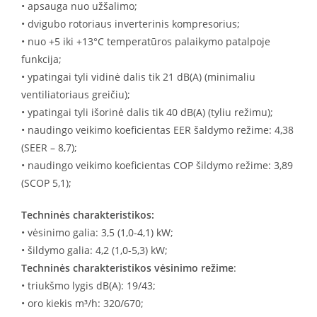
• apsauga nuo užšalimo;
• dvigubo rotoriaus inverterinis kompresorius;
• nuo +5 iki +13°C temperatūros palaikymo patalpoje
funkcija;
• ypatingai tyli vidinė dalis tik 21 dB(A) (minimaliu
ventiliatoriaus greičiu);
• ypatingai tyli išorinė dalis tik 40 dB(A) (tyliu režimu);
• naudingo veikimo koeficientas EER šaldymo režime: 4,38
(SEER – 8,7);
• naudingo veikimo koeficientas COP šildymo režime: 3,89
(SCOP 5,1);
Techninės charakteristikos:
• vėsinimo galia: 3,5 (1,0-4,1) kW;
• šildymo galia: 4,2 (1,0-5,3) kW;
Techninės charakteristikos vėsinimo režime
:
• triukšmo lygis dB(A): 19/43;
• oro kiekis m³/h: 320/670;