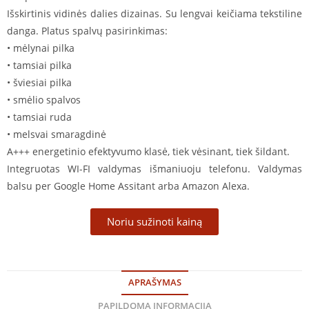
Išskirtinis vidinės dalies dizainas. Su lengvai keičiama tekstiline
danga. Platus spalvų pasirinkimas:
• mėlynai pilka
• tamsiai pilka
• šviesiai pilka
• smėlio spalvos
• tamsiai ruda
• melsvai smaragdinė
A+++ energetinio efektyvumo klasė, tiek vėsinant, tiek šildant.
Integruotas WI-FI valdymas išmaniuoju telefonu. Valdymas
balsu per Google Home Assitant arba Amazon Alexa.
Noriu sužinoti kainą
APRAŠYMAS
PAPILDOMA INFORMACIJA