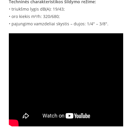
Techninės charakteristikos šildymo režime:
• triukšmo lygis dB(A): 19/43;
• oro kiekis m³/h: 320/680;
• pajungimo vamzdeliai skystis – dujos: 1/4″ – 3/8″.