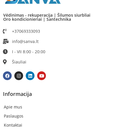
Vėdinimas - rekuperacija | Šilumos siurbliai
Oro kondicionieriai | Santechnika
+37069333093
info@sanva.lt
I - VII 8:00 - 20:00
Šiauliai
Informacija
Apie mus
Paslaugos
Kontaktai