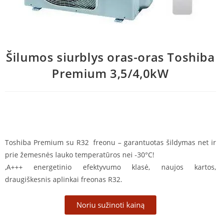
Šilumos siurblys oras-oras Toshiba
Premium 3,5/4,0kW
Toshiba Premium su R32 freonu – garantuotas šildymas net ir
prie žemesnės lauko temperatūros nei -30°C!
,A+++ energetinio efektyvumo klasė, naujos kartos,
draugiškesnis aplinkai freonas R32.
Noriu sužinoti kainą