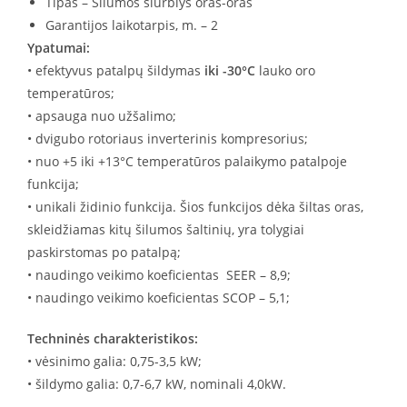
Tipas – Šilumos siurblys oras-oras
Garantijos laikotarpis, m. – 2
Ypatumai:
• efektyvus patalpų šildymas
iki -30°C
lauko oro
temperatūros;
• apsauga nuo užšalimo;
• dvigubo rotoriaus inverterinis kompresorius;
• nuo +5 iki +13°C temperatūros palaikymo patalpoje
funkcija;
• unikali židinio funkcija. Šios funkcijos dėka šiltas oras,
skleidžiamas kitų šilumos šaltinių, yra tolygiai
paskirstomas po patalpą;
• naudingo veikimo koeficientas SEER – 8,9;
• naudingo veikimo koeficientas SCOP – 5,1;
Techninės charakteristikos:
• vėsinimo galia: 0,75-3,5 kW;
• šildymo galia: 0,7-6,7 kW, nominali 4,0kW.