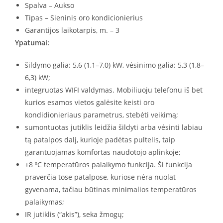
Spalva – Aukso
Tipas – Sieninis oro kondicionierius
Garantijos laikotarpis, m. – 3
Ypatumai:
šildymo galia: 5,6 (1,1–7,0) kW, vėsinimo galia: 5,3 (1,8–
6,3) kW;
integruotas WIFI valdymas. Mobiliuoju telefonu iš bet
kurios esamos vietos galėsite keisti oro
kondidionieriaus parametrus, stebėti veikimą;
sumontuotas jutiklis leidžia šildyti arba vėsinti labiau
tą patalpos dalį, kurioje padėtas pultelis, taip
garantuojamas komfortas naudotojo aplinkoje;
+8 ⁰C temperatūros palaikymo funkcija. Ši funkcija
praverčia tose patalpose, kuriose nėra nuolat
gyvenama, tačiau būtinas minimalios temperatūros
palaikymas;
IR jutiklis (“akis”), seka žmogų;