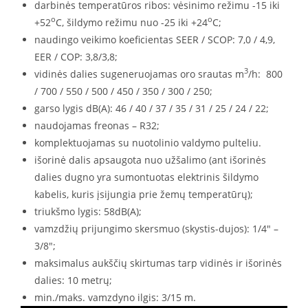
darbinės temperatūros ribos: vėsinimo režimu -15 iki
o
o
+52
C, šildymo režimu nuo -25 iki +24
C;
naudingo veikimo koeficientas SEER / SCOP: 7,0 / 4,9,
EER / COP: 3,8/3,8;
3
vidinės dalies sugeneruojamas oro srautas m
/h: 800
/ 700 / 550 / 500 / 450 / 350 / 300 / 250;
garso lygis dB(A): 46 / 40 / 37 / 35 / 31 / 25 / 24 / 22;
naudojamas freonas – R32;
komplektuojamas su nuotolinio valdymo pulteliu.
išorinė dalis apsaugota nuo užšalimo (ant išorinės
dalies dugno yra sumontuotas elektrinis šildymo
kabelis, kuris įsijungia prie žemų temperatūrų);
triukšmo lygis: 58dB(A);
vamzdžių prijungimo skersmuo (skystis-dujos): 1/4″ –
3/8″;
maksimalus aukščių skirtumas tarp vidinės ir išorinės
dalies: 10 metrų;
min./maks. vamzdyno ilgis: 3/15 m.