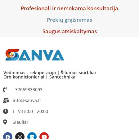
Profesionali ir nemokama konsultacija
Prekių grąžinimas
Saugus atsiskaitymas
Vėdinimas - rekuperacija | Šilumos siurbliai
Oro kondicionieriai | Santechnika
+37069333093
info@sanva.lt
I - VII 8:00 - 20:00
Šiauliai