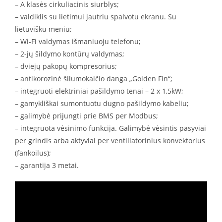
– A klasės cirkuliacinis siurblys;
– valdiklis su lietimui jautriu spalvotu ekranu. Su
lietuvišku meniu;
– Wi-Fi valdymas išmaniuoju telefonu;
– 2-jų šildymo kontūrų valdymas;
– dviejų pakopų kompresorius;
– antikorozinė šilumokaičio danga „Golden Fin“;
– integruoti elektriniai pašildymo tenai – 2 x 1,5kW;
– gamykliškai sumontuotu dugno pašildymo kabeliu;
– galimybė prijungti prie BMS per Modbus;
– integruota vėsinimo funkcija. Galimybė vėsintis pasyviai
per grindis arba aktyviai per ventiliatorinius konvektorius
(fankoilus);
– garantija 3 metai.