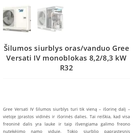
Šilumos siurblys oras/vanduo Gree
Versati IV monoblokas 8,2/8,3 kW
R32
Gree Versati IV šilumos siurblys turi tik vieną – išorinę dalį –
vietoje įprastos vidinės ir išorinės dalies. Tai reiškia, kad visa
freoninė dalis yra lauke ir taip išvengiama galimo freono
nutekėjimo namo viduje. Tokio siurblio paprastesnis