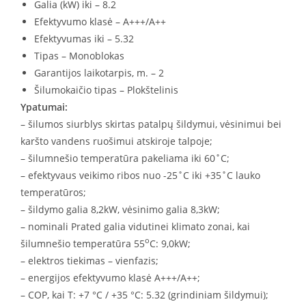
Galia (kW) iki – 8.2
Efektyvumo klasė – A+++/A++
Efektyvumas iki – 5.32
Tipas – Monoblokas
Garantijos laikotarpis, m. – 2
Šilumokaičio tipas – Plokštelinis
Ypatumai:
– šilumos siurblys skirtas patalpų šildymui, vėsinimui bei
karšto vandens ruošimui atskiroje talpoje;
– šilumnešio temperatūra pakeliama iki 60˚C;
– efektyvaus veikimo ribos nuo -25˚C iki +35˚C lauko
temperatūros;
– šildymo galia 8,2kW, vėsinimo galia 8,3kW;
– nominali Prated galia vidutinei klimato zonai, kai
o
šilumnešio temperatūra 55
C: 9,0kW;
– elektros tiekimas – vienfazis;
– energijos efektyvumo klasė A+++/A++;
– COP, kai T: +7 °C / +35 °C: 5.32 (grindiniam šildymui);