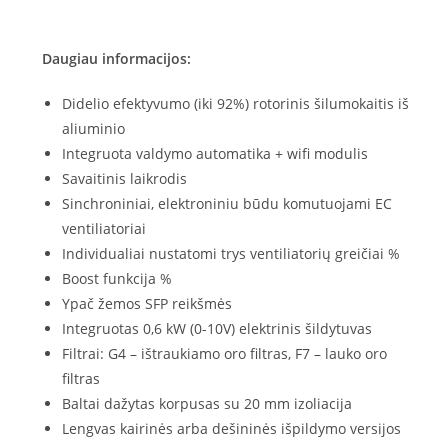
Daugiau informacijos:
Didelio efektyvumo (iki 92%) rotorinis šilumokaitis iš
aliuminio
Integruota valdymo automatika + wifi modulis
Savaitinis laikrodis
Sinchroniniai, elektroniniu būdu komutuojami EC
ventiliatoriai
Individualiai nustatomi trys ventiliatorių greičiai %
Boost funkcija %
Ypač žemos SFP reikšmės
Integruotas 0,6 kW (0-10V) elektrinis šildytuvas
Filtrai: G4 – ištraukiamo oro filtras, F7 – lauko oro
filtras
Baltai dažytas korpusas su 20 mm izoliacija
Lengvas kairinės arba dešininės išpildymo versijos