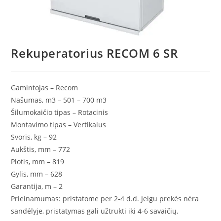
Rekuperatorius RECOM 6 SR
Gamintojas –
Recom
Našumas, m3 –
501 – 700 m3
Šilumokaičio tipas –
Rotacinis
Montavimo tipas –
Vertikalus
Svoris, kg –
92
Aukštis, mm –
772
Plotis, mm –
819
Gylis, mm –
628
Garantija, m –
2
Prieinamumas: p
ristatome per 2-4 d.d. Jeigu prekės nėra
sandėlyje, pristatymas gali užtrukti iki 4-6 savaičių.