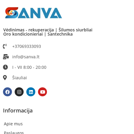
Vėdinimas - rekuperacija | Šilumos siurbliai
Oro kondicionieriai | Santechnika
+37069333093
info@sanva.lt
I - VII 8:00 - 20:00
Šiauliai
Informacija
Apie mus
Paslaugos