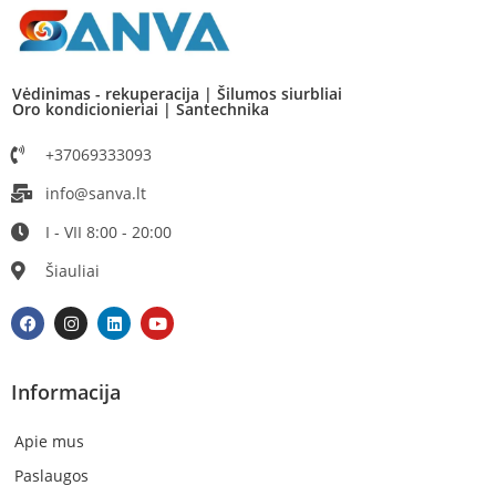
Vėdinimas - rekuperacija | Šilumos siurbliai
Oro kondicionieriai | Santechnika
+37069333093
info@sanva.lt
I - VII 8:00 - 20:00
Šiauliai
Informacija
Apie mus
Paslaugos