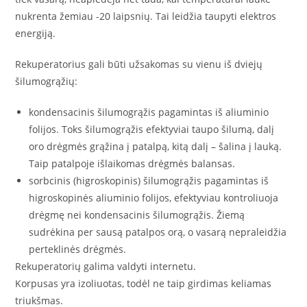
nukrenta žemiau -20 laipsnių. Tai leidžia taupyti elektros
energiją.
Rekuperatorius gali būti užsakomas su vienu iš dviejų
šilumogrąžių:
kondensacinis šilumogrąžis pagamintas iš aliuminio
folijos. Toks šilumogrąžis efektyviai taupo šilumą, dalį
oro drėgmės grąžina į patalpą, kitą dalį – šalina į lauką.
Taip patalpoje išlaikomas drėgmės balansas.
sorbcinis (higroskopinis) šilumogrąžis pagamintas iš
higroskopinės aliuminio folijos, efektyviau kontroliuoja
drėgmę nei kondensacinis šilumogrąžis. Žiemą
sudrėkina per sausą patalpos orą, o vasarą nepraleidžia
perteklinės drėgmės.
Rekuperatorių galima valdyti internetu.
Korpusas yra izoliuotas, todėl ne taip girdimas keliamas
triukšmas.