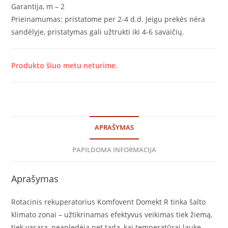
Garantija, m –
2
Prieinamumas: p
ristatome per 2-4 d.d. Jeigu prekės nėra
sandėlyje, pristatymas gali užtrukti iki 4-6 savaičių.
Produkto šiuo metu neturime.
APRAŠYMAS
PAPILDOMA INFORMACIJA
Aprašymas
Rotacinis rekuperatorius Komfovent Domekt R tinka šalto
klimato zonai – užtikrinamas efektyvus veikimas tiek žiemą,
tiek vasarą, neapledėja net tada, kai temperatūrai lauke