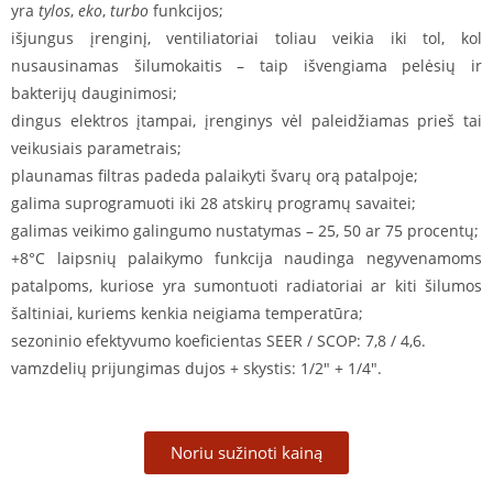
yra
tylos
,
eko
,
turbo
funkcijos;
išjungus įrenginį, ventiliatoriai toliau veikia iki tol, kol
nusausinamas šilumokaitis – taip išvengiama pelėsių ir
bakterijų dauginimosi;
dingus elektros įtampai, įrenginys vėl paleidžiamas prieš tai
veikusiais parametrais;
plaunamas filtras padeda palaikyti švarų orą patalpoje;
galima suprogramuoti iki 28 atskirų programų savaitei;
galimas veikimo galingumo nustatymas – 25, 50 ar 75 procentų;
+8°C laipsnių palaikymo funkcija naudinga negyvenamoms
patalpoms, kuriose yra sumontuoti radiatoriai ar kiti šilumos
šaltiniai, kuriems kenkia neigiama temperatūra;
sezoninio efektyvumo koeficientas SEER / SCOP: 7,8 / 4,6.
vamzdelių prijungimas dujos + skystis: 1/2″ + 1/4″.
Noriu sužinoti kainą