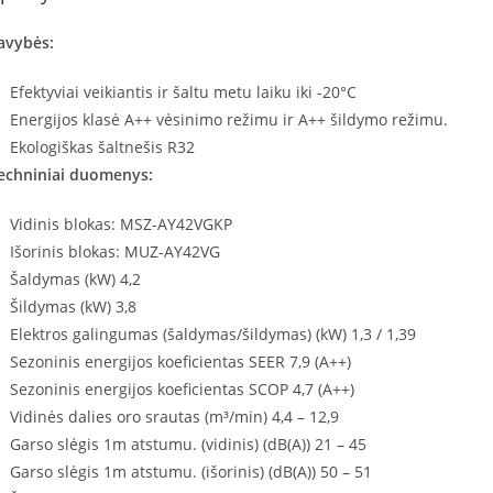
avybės:
Efektyviai veikiantis ir šaltu metu laiku iki -20°C
Energijos klasė A++ vėsinimo režimu ir A++ šildymo režimu.
Ekologiškas šaltnešis R32
echniniai duomenys:
Vidinis blokas: MSZ-AY42VGKP
Išorinis blokas: MUZ-AY42VG
Šaldymas (kW) 4,2
Šildymas (kW) 3,8
Elektros galingumas (šaldymas/šildymas) (kW) 1,3 / 1,39
Sezoninis energijos koeficientas SEER 7,9 (A++)
Sezoninis energijos koeficientas SCOP 4,7 (A++)
Vidinės dalies oro srautas (m³/min) 4,4 – 12,9
Garso slėgis 1m atstumu. (vidinis) (dB(A)) 21 – 45
Garso slėgis 1m atstumu. (išorinis) (dB(A)) 50 – 51