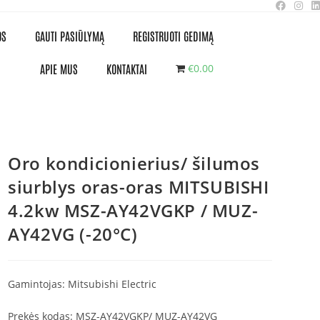
OS
GAUTI PASIŪLYMĄ
REGISTRUOTI GEDIMĄ
APIE MUS
KONTAKTAI
€0.00
Oro kondicionierius/ šilumos
siurblys oras-oras MITSUBISHI
4.2kw MSZ-AY42VGKP / MUZ-
AY42VG (-20°C)
Gamintojas:
Mitsubishi Electric
Prekės kodas: MSZ-AY42VGKP/ MUZ-AY42VG