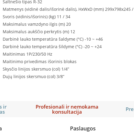
Šaltnešio tipas R-32
Matmenys (vidinė dalis/išorinė dalis), HxWxD (mm) 299x798x245 
Svoris (vidinis/išorinis) (kg) 11 / 34
Maksimalus vamzdyno ilgis (m) 20
Maksimalus aukščio perkrytis (m) 12
Darbinė lauko temperatūra šaldyme (°C) -10 ~ +46
Darbinė lauko temperatūra šildyme (°C) -20 ~ +24
Maitinimas 1P/230/50 Hz
Maitinimo privedimas išorinis blokas
Skysčio linijos skersmuo (col) 1/4”
Dujų linijos skersmuo (col) 3/8”
 ir
Profesionali ir nemokama
Pre
as
konsultacija
a
Paslaugos