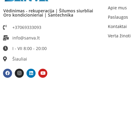
Apie mus
Vėdinimas - rekuperacija | Šilumos siurbliai
Oro kondicionieriai | Santechnika
Paslaugos
Kontaktai
+37069333093
Verta žinoti
info@sanva.lt
I - VII 8:00 - 20:00
Šiauliai