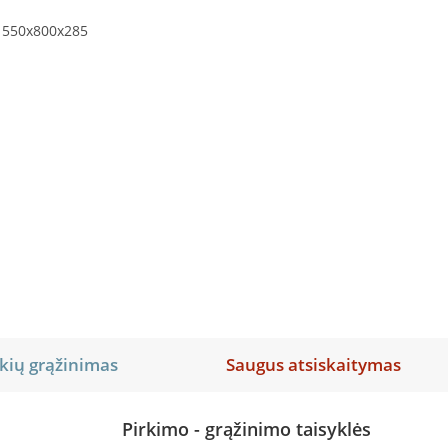
/ 550x800x285
kių grąžinimas
Saugus atsiskaitymas
Pirkimo - grąžinimo taisyklės