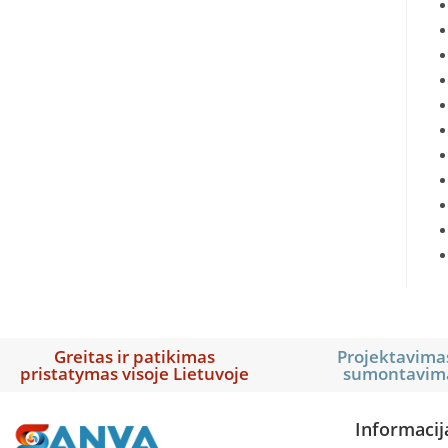
Greitas ir patikimas
Projektavimas
pristatymas visoje Lietuvoje
sumontavim
Informacij