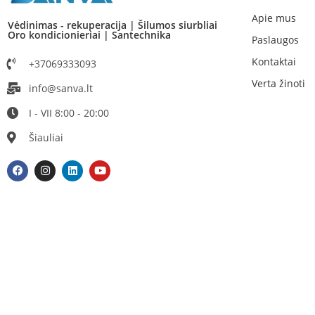
Apie mus
Vėdinimas - rekuperacija | Šilumos siurbliai
Oro kondicionieriai | Santechnika
Paslaugos
Kontaktai
+37069333093
Verta žinoti
info@sanva.lt
I - VII 8:00 - 20:00
Šiauliai