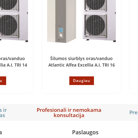
 oras/vanduo
Šilumos siurblys oras/vanduo
lia A.I. TRI 14
Atlantic Alfea Excellia A.I. TRI 16
u
Daugiau
 ir
Profesionali ir nemokama
Pre
as
konsultacija
a
Paslaugos