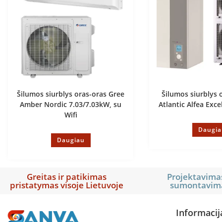
Šilumos siurblys oras-oras Gree
Šilumos siurblys
Amber Nordic 7.03/7.03kW, su
Atlantic Alfea Excel
Wifi
Daugia
Daugiau
Greitas ir patikimas
Projektavimas
pristatymas visoje Lietuvoje
sumontavim
Informacij