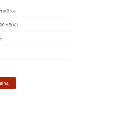
eratūros
20 dB(A))
je
kainą