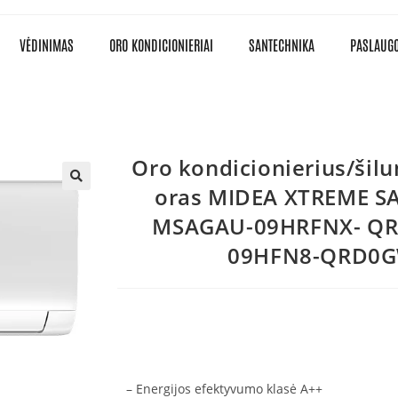
VĖDINIMAS
ORO KONDICIONIERIAI
SANTECHNIKA
PASLAUG
Oro kondicionierius/šilu
oras MIDEA XTREME SA
MSAGAU-09HRFNX- Q
09HFN8-QRD0GW
– Energijos efektyvumo klasė A++