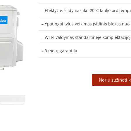
– Efektyvus šildymas iki -20°C lauko oro temp
– Ypatingai tylus veikimas (vidinis blokas nuo 
– WI-FI valdymas standartinėje komplektacijo
– 3 metų garantija
Noriu sužinoti 