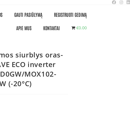
OS
GAUTI PASIŪLYMĄ
REGISTRUOTI GEDIMĄ
APIE MUS
KONTAKTAI
€0.00
mos siurblys oras-
VE ECO inverter
RD0GW/MOX102-
 (-20°C)