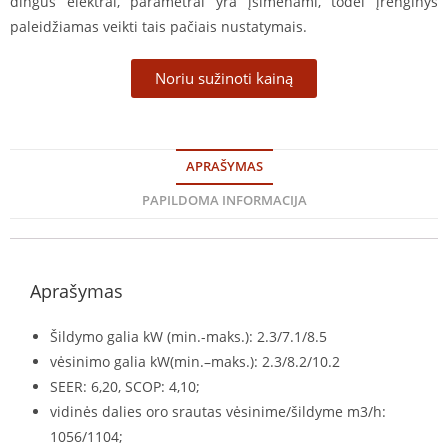
dingus elektrai, parametrai yra įsimenami, todėl įrenginys
paleidžiamas veikti tais pačiais nustatymais.
Noriu sužinoti kainą
APRAŠYMAS
PAPILDOMA INFORMACIJA
Aprašymas
Šildymo galia kW (min.-maks.): 2.3/7.1/8.5
vėsinimo galia kW(min.–maks.): 2.3/8.2/10.2
SEER: 6,20, SCOP: 4,10;
vidinės dalies oro srautas vėsinime/šildyme m3/h:
1056/1104;