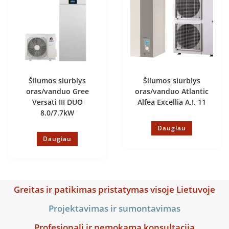
Šilumos siurblys
Šilumos siurblys
oras/vanduo Gree
oras/vanduo Atlantic
Versati III DUO
Alfea Excellia A.I. 11
8.0/7.7kW
Daugiau
Daugiau
Greitas ir patikimas pristatymas visoje Lietuvoje
Projektavimas ir sumontavimas
Profesionali ir nemokama konsultacija