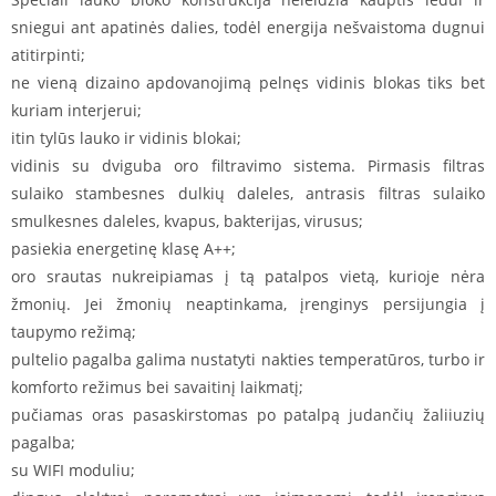
sniegui ant apatinės dalies, todėl energija nešvaistoma dugnui
atitirpinti;
ne vieną dizaino apdovanojimą pelnęs vidinis blokas tiks bet
kuriam interjerui;
itin tylūs lauko ir vidinis blokai;
vidinis su dviguba oro filtravimo sistema. Pirmasis filtras
sulaiko stambesnes dulkių daleles, antrasis filtras sulaiko
smulkesnes daleles, kvapus, bakterijas, virusus;
pasiekia energetinę klasę A++;
oro srautas nukreipiamas į tą patalpos vietą, kurioje nėra
žmonių. Jei žmonių neaptinkama, įrenginys persijungia į
taupymo režimą;
pultelio pagalba galima nustatyti nakties temperatūros, turbo ir
komforto režimus bei savaitinį laikmatį;
pučiamas oras pasaskirstomas po patalpą judančių žaliiuzių
pagalba;
su WIFI moduliu;