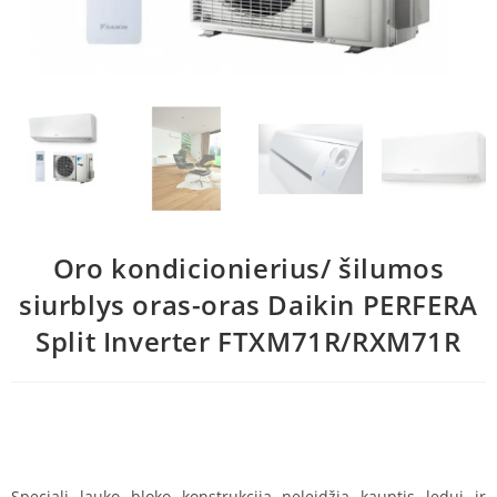
Oro kondicionierius/ šilumos
siurblys oras-oras Daikin PERFERA
Split Inverter FTXM71R/RXM71R
Speciali lauko bloko konstrukcija neleidžia kauptis ledui ir