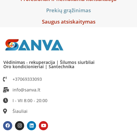
Prekių grąžinimas
Saugus atsiskaitymas
Vėdinimas - rekuperacija | Šilumos siurbliai
Oro kondicionieriai | Santechnika
+37069333093
info@sanva.lt
I - VII 8:00 - 20:00
Šiauliai