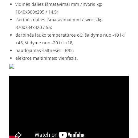
vidinės dalies išmatavimai mm / svoris kg:
1040x300x295 / 14,5;
išorinės dalies išmatavimai mm / svoris kg:
870x734x320 / 56;
darbinės lauko temperatūros oC: šaldyme nuo -10 iki
+46, šildyme nuo -20 iki +18;
naudojamas šaltnešis – R32;
elektros maitinimas: vienfazis.