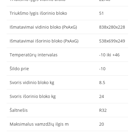
Triukšmo lygis išorinio bloko
51
Išmatavimai vidinio bloko (PxAxG)
838x280x228
Išmatavimai išorinio bloko (PxAxG)
538x699x249
Temperatūrų intervalas
-10 iki +46
Šildo prie
-10
Svoris vidinio bloko kg
8.5
Svoris išorinio bloko kg
24
Šaltnešis
R32
Maksimalus vamzdžių ilgis m
20