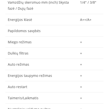
Vamzdžių skersmuo mm (inch) Skysta
1/4″ / 3/8″
fazė / Dujų fazė
Energijos klasė
A++/A+
Papildomos savybės
Miego režimas
+
Dulkių filtras
+
Auto režimas
+
Energijos taupymo režimas
+
Auto restart
+
Taimeris/Laikmatis
+