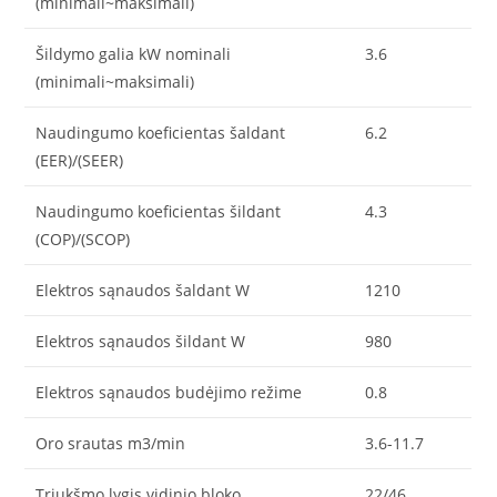
(minimali~maksimali)
Šildymo galia kW nominali
3.6
(minimali~maksimali)
Naudingumo koeficientas šaldant
6.2
(EER)/(SEER)
Naudingumo koeficientas šildant
4.3
(COP)/(SCOP)
Elektros sąnaudos šaldant W
1210
Elektros sąnaudos šildant W
980
Elektros sąnaudos budėjimo režime
0.8
Oro srautas m3/min
3.6-11.7
Triukšmo lygis vidinio bloko
22/46