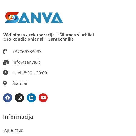
Vėdinimas - rekuperacija | Šilumos siurbliai
Oro kondicionieriai | Santechnika
+37069333093
info@sanva.lt
I - VII 8:00 - 20:00
Šiauliai
Informacija
Apie mus