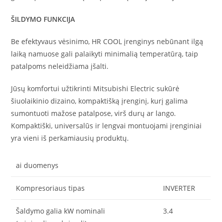
ŠILDYMO FUNKCIJA
Be efektyvaus vėsinimo, HR COOL įrenginys nebūnant ilgą
laiką namuose gali palaikyti minimalią temperatūrą, taip
patalpoms neleidžiama įšalti.
Jūsų komfortui užtikrinti Mitsubishi Electric sukūrė
šiuolaikinio dizaino, kompaktišką įrenginį, kurį galima
sumontuoti mažose patalpose, virš durų ar lango.
Kompaktiški, universalūs ir lengvai montuojami įrenginiai
yra vieni iš perkamiausių produktų.
ai duomenys
Kompresoriaus tipas
INVERTER
Šaldymo galia kW nominali
3.4