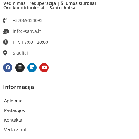
Vėdinimas - rekuperacija | Šilumos siurbliai
Oro kondicionieriai | Santechnika
+37069333093
info@sanva.lt
I - VII 8:00 - 20:00
Šiauliai
Informacija
Apie mus
Paslaugos
Kontaktai
Verta žinoti