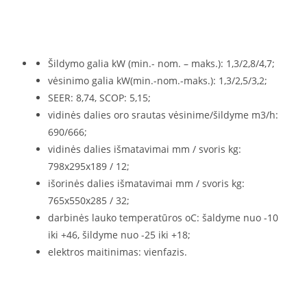
Šildymo galia kW (min.- nom. – maks.): 1,3/2,8/4,7;
vėsinimo galia kW(min.-nom.-maks.): 1,3/2,5/3,2;
SEER: 8,74, SCOP: 5,15;
vidinės dalies oro srautas vėsinime/šildyme m3/h:
690/666;
vidinės dalies išmatavimai mm / svoris kg:
798x295x189 / 12;
išorinės dalies išmatavimai mm / svoris kg:
765x550x285 / 32;
darbinės lauko temperatūros oC: šaldyme nuo -10
iki +46, šildyme nuo -25 iki +18;
elektros maitinimas: vienfazis.