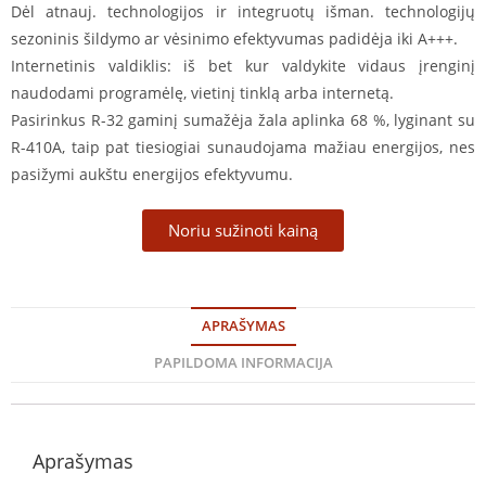
Dėl atnauj. technologijos ir integruotų išman. technologijų
sezoninis šildymo ar vėsinimo efektyvumas padidėja iki A+++.
Internetinis valdiklis: iš bet kur valdykite vidaus įrenginį
naudodami programėlę, vietinį tinklą arba internetą.
Pasirinkus R-32 gaminį sumažėja žala aplinka 68 %, lyginant su
R-410A, taip pat tiesiogiai sunaudojama mažiau energijos, nes
pasižymi aukštu energijos efektyvumu.
Noriu sužinoti kainą
APRAŠYMAS
PAPILDOMA INFORMACIJA
Aprašymas