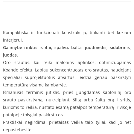
Kompaktiška ir funkcionali konstrukcija, tinkanti bet kokiam
interjerui.
Galimybė rinktis iš 4-ių spalvų: balta, juodmedis, sidabrinis,
juodas.
Oro srautas, kai reiki malonios aplinkos, optimizuojamas
Koando efektu. Labiau sukoncentruotas oro srautas, naudojant
specialiai suprojektuotus atvartus, leidžia geriau paskirstyti
temperatūrą visame kambaryje.
Išmanusis terminis jutiklis, prieš įjungdamas šabloninį oro
srauto paskirstymą, nukreipiantį šiltą arba šaltą orą į sritis,
kurioms to reikia, nustato esamą patalpos temperatūrą ir visoje
patalpoje tolygiai paskirsto orą.
Praktiškai negirdima: prietaisas veikia taip tyliai, kad jo net
nepastebėsite.